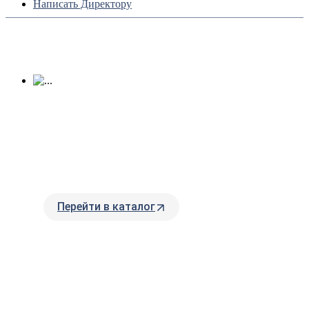
Написать Директору
ЛЮКИ И
ДОЖДЕПРИЕМНИКИ
На нашем складе всегда в наличии большой
выбор люков и дождеприемников по низким
ценам.
Перейти в каталог