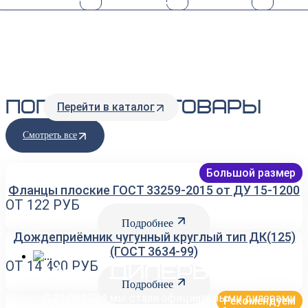
оборудование
Качественное и надежное пожарное
оборудование по низким ценам: разнообразный
выбор и наличие на складе
ПОПУЛЯРНЫЕ ТОВАРЫ
Перейти в каталог
Смотреть все
Большой размер
Фланцы плоские ГОСТ 33259-2015 от ДУ 15-1200
ОТ 122
РУБ
Подробнее
Дождеприёмник чугунный круглый тип ДК(125)
(ГОСТ 3634-99)
ОТ 14 490
РУБ
Мы - дилеры LD
Подробнее
С 21.08.2024 мы стали официальными дилерами
Рекомендуем