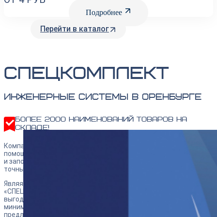
Temper
Подробнее
Перейти в каталог
Спецкомплект
инженерные системы в Оренбурге
Более 2000 наименований товаров на
складе!
Компания «СПЕЦКОМПЛЕКТ ИНЖЕНЕРНЫЕ СИСТЕМЫ»— ваш
помощник в комплектации предприятий инженерной, пожарной
и запорно-регулирующей арматурой, который способен в
точные сроки обеспечить эффективное решение ваших задач.
Являясь партнером ведущих производителей, ООО
«СПЕЦКОМПЛЕКТ ИНЖЕНЕРНЫЕ СИСТЕМЫ» может предложить
выгодные условия приобретения качественной продукции,
минимальные сроки поставки, оптимальное ценовое
предложение и широкий ассортимент наименований.