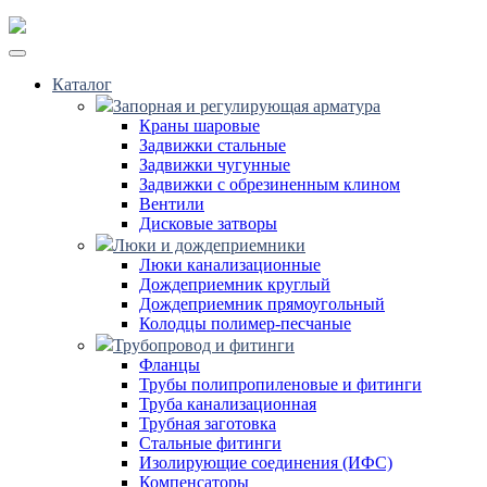
Каталог
Запорная и регулирующая арматура
Краны шаровые
Задвижки стальные
Задвижки чугунные
Задвижки с обрезиненным клином
Вентили
Дисковые затворы
Люки и дождеприемники
Люки канализационные
Дождеприемник круглый
Дождеприемник прямоугольный
Колодцы полимер-песчаные
Трубопровод и фитинги
Фланцы
Трубы полипропиленовые и фитинги
Труба канализационная
Трубная заготовка
Стальные фитинги
Изолирующие соединения (ИФС)
Компенсаторы