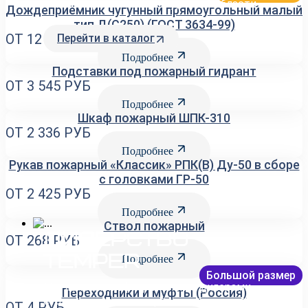
LD на территории Оренбургской области
Дождеприёмник чугунный прямоугольный малый
тип Д(С250) (ГОСТ 3634-99)
ОТ 12 074
РУБ
Перейти в каталог
Подробнее
Подставки под пожарный гидрант
ОТ 3 545
РУБ
Подробнее
Шкаф пожарный ШПК-310
ОТ 2 336
РУБ
Подробнее
Рукав пожарный «Классик» РПК(В) Ду-50 в сборе
с головками ГР-50
ОТ 2 425
РУБ
Подробнее
Ствол пожарный
ДИЛЕРСТВО
ОТ 268
РУБ
Подробнее
TEMPER
Большой размер
Мы являемся официальными дилерами
Переходники и муфты (Россия)
стальных шаровых кранов от производителя
ОТ 4
РУБ