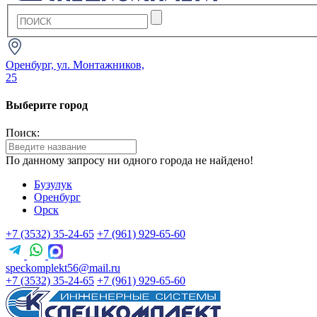
Оренбург, ул. Монтажников,
25
Выберите город
Поиск:
По данному запросу ни одного города не найдено!
Бузулук
Оренбург
Орск
+7 (3532) 35-24-65
+7 (961) 929-65-60
speckomplekt56@mail.ru
+7 (3532) 35-24-65
+7 (961) 929-65-60