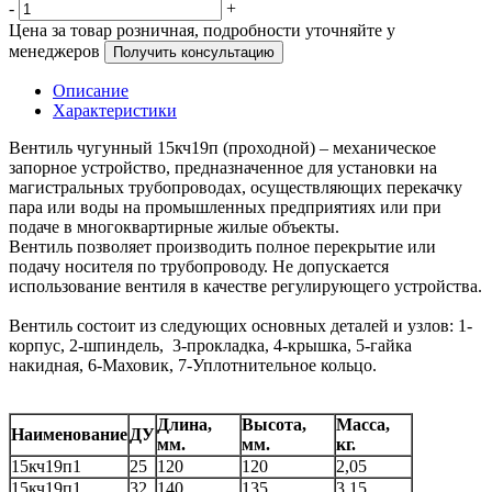
-
+
Цена за товар розничная, подробности уточняйте у
менеджеров
Получить консультацию
Описание
Характеристики
Вентиль чугунный 15кч19п (проходной) – механическое
запорное устройство, предназначенное для установки на
магистральных трубопроводах, осуществляющих перекачку
пара или воды на промышленных предприятиях или при
подаче в многоквартирные жилые объекты.
Вентиль позволяет производить полное перекрытие или
подачу носителя по трубопроводу. Не допускается
использование вентиля в качестве регулирующего устройства.
Вентиль состоит из следующих основных деталей и узлов: 1-
корпус, 2-шпиндель, 3-прокладка, 4-крышка, 5-гайка
накидная, 6-Маховик, 7-Уплотнительное кольцо.
Длина,
Высота,
Масса,
Наименование
ДУ
мм.
мм.
кг.
15кч19п1
25
120
120
2,05
15кч19п1
32
140
135
3,15