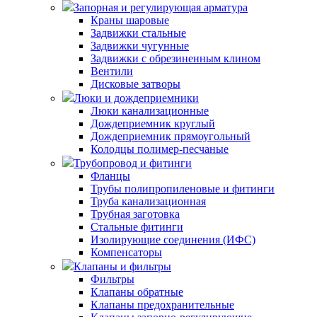
Запорная и регулирующая арматура
Краны шаровые
Задвижки стальные
Задвижки чугунные
Задвижки с обрезиненным клином
Вентили
Дисковые затворы
Люки и дождеприемники
Люки канализационные
Дождеприемник круглый
Дождеприемник прямоугольный
Колодцы полимер-песчаные
Трубопровод и фитинги
Фланцы
Трубы полипропиленовые и фитинги
Труба канализационная
Трубная заготовка
Стальные фитинги
Изолирующие соединения (ИФС)
Компенсаторы
Клапаны и фильтры
Фильтры
Клапаны обратные
Клапаны предохранительные