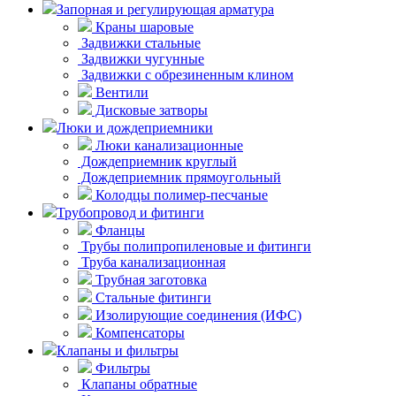
Запорная и регулирующая арматура
Краны шаровые
Задвижки стальные
Задвижки чугунные
Задвижки с обрезиненным клином
Вентили
Дисковые затворы
Люки и дождеприемники
Люки канализационные
Дождеприемник круглый
Дождеприемник прямоугольный
Колодцы полимер-песчаные
Трубопровод и фитинги
Фланцы
Трубы полипропиленовые и фитинги
Труба канализационная
Трубная заготовка
Стальные фитинги
Изолирующие соединения (ИФС)
Компенсаторы
Клапаны и фильтры
Фильтры
Клапаны обратные