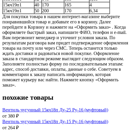
15кч19п1
40
170
165
4
15кч19п1
50
200
170
6,34
Для покупки товара в нашем интернет-магазине выберите
понравившийся товар и добавьте его в корзину. Далее
перейдите в Корзину и нажмите на «Оформить заказ» . Когда
оформляете быстрый заказ, напишите ФИО, телефон и e-mail.
Вам перезвонит менеджер и уточнит условия заказа. По
результатам разговора вам придет подтверждение оформления
товара на почту или через СМС. Теперь останется только
ждать доставки и радоваться новой покупке. Оформление
заказа в стандартном режиме выглядит следующим образом.
Заполняете полностью форму по последовательным этапам:
адрес, способ доставки, оплаты, данные о себе. Советуем в
комментарии к заказу написать информацию, которая
поможет курьеру вас найти. Нажмите кнопку «Оформить
заказ».
похожие товары
Вентиль чугунный 15кч18п Ду-25 Ру-16 (муфтовый)
от 380 ₽
Вентиль чугунный 15кч18п Ду-15 Ру-16 (муфтовый)
от 264 ₽