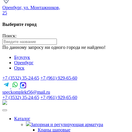
Оренбург, ул. Монтажников,
25
Выберите город
Поиск:
По данному запросу ни одного города не найдено!
Бузулук
Оренбург
Орск
+7 (3532) 35-24-65
+7 (961) 929-65-60
speckomplekt56@mail.ru
+7 (3532) 35-24-65
+7 (961) 929-65-60
Каталог
Запорная и регулирующая арматура
Краны шаровые