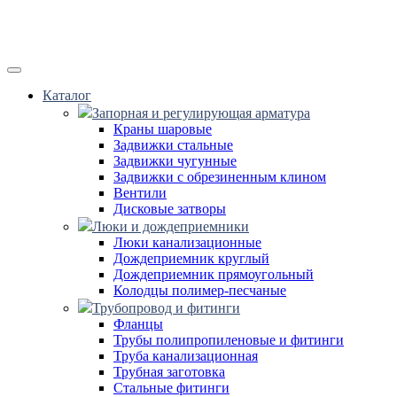
Каталог
Запорная и регулирующая арматура
Краны шаровые
Задвижки стальные
Задвижки чугунные
Задвижки с обрезиненным клином
Вентили
Дисковые затворы
Люки и дождеприемники
Люки канализационные
Дождеприемник круглый
Дождеприемник прямоугольный
Колодцы полимер-песчаные
Трубопровод и фитинги
Фланцы
Трубы полипропиленовые и фитинги
Труба канализационная
Трубная заготовка
Стальные фитинги