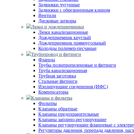
Задвижки чугунные
Задвижки с обрезиненным клином
Вентили
Дисковые затворы
Люки и дождеприемники
Люки канализационные
Дождеприемник круглый
Дождеприемник прямоугольный
Колодцы полимер-песчаные
Трубопровод и фитинги
Фланцы
Трубы полипропиленовые и фитинги
Труба канализационная
Трубная заготовка
Стальные фитинги
Изолирующие соединения (ИФС)
Компенсаторы
Клапаны и фильтры
Фильтры
Клапаны обратные
Клапаны предохранительные
Клапаны запорно-регулирующие
Клапаны регулирующие фланцевые с электри
Регуляторы давления, перепада давления, рас