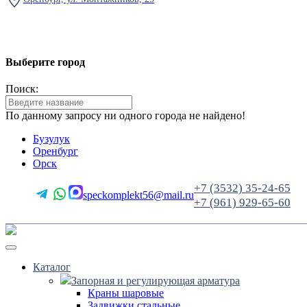
Выберите город
Поиск:
По данному запросу ни одного города не найдено!
Бузулук
Оренбург
Орск
+7 (3532) 35-24-65
speckomplekt56@mail.ru
+7 (961) 929-65-60
Каталог
Запорная и регулирующая арматура
Краны шаровые
Задвижки стальные