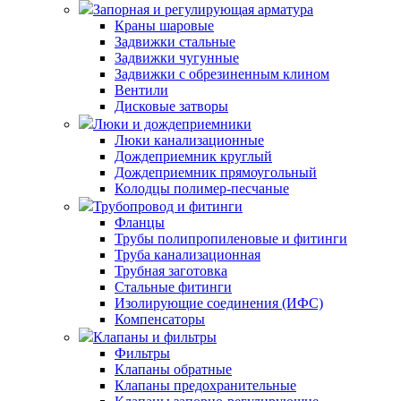
Запорная и регулирующая арматура
Краны шаровые
Задвижки стальные
Задвижки чугунные
Задвижки с обрезиненным клином
Вентили
Дисковые затворы
Люки и дождеприемники
Люки канализационные
Дождеприемник круглый
Дождеприемник прямоугольный
Колодцы полимер-песчаные
Трубопровод и фитинги
Фланцы
Трубы полипропиленовые и фитинги
Труба канализационная
Трубная заготовка
Стальные фитинги
Изолирующие соединения (ИФС)
Компенсаторы
Клапаны и фильтры
Фильтры
Клапаны обратные
Клапаны предохранительные