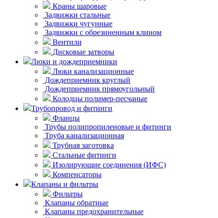
Краны шаровые
Задвижки стальные
Задвижки чугунные
Задвижки с обрезиненным клином
Вентили
Дисковые затворы
Люки и дождеприемники
Люки канализационные
Дождеприемник круглый
Дождеприемник прямоугольный
Колодцы полимер-песчаные
Трубопровод и фитинги
Фланцы
Трубы полипропиленовые и фитинги
Труба канализационная
Трубная заготовка
Стальные фитинги
Изолирующие соединения (ИФС)
Компенсаторы
Клапаны и фильтры
Фильтры
Клапаны обратные
Клапаны предохранительные