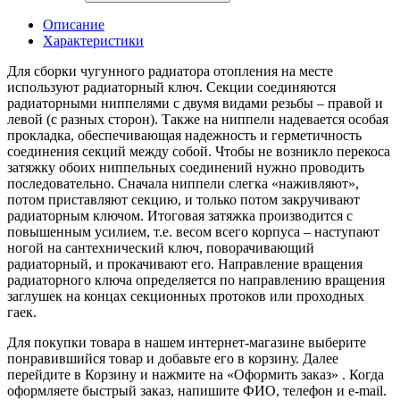
Описание
Характеристики
Для сборки чугунного радиатора отопления на месте
используют радиаторный ключ. Секции соединяются
радиаторными ниппелями с двумя видами резьбы – правой и
левой (с разных сторон). Также на ниппели надевается особая
прокладка, обеспечивающая надежность и герметичность
соединения секций между собой. Чтобы не возникло перекоса
затяжку обоих ниппельных соединений нужно проводить
последовательно. Сначала ниппели слегка «наживляют»,
потом приставляют секцию, и только потом закручивают
радиаторным ключом. Итоговая затяжка производится с
повышенным усилием, т.е. весом всего корпуса – наступают
ногой на сантехнический ключ, поворачивающий
радиаторный, и прокачивают его. Направление вращения
радиаторного ключа определяется по направлению вращения
заглушек на концах секционных протоков или проходных
гаек.
Для покупки товара в нашем интернет-магазине выберите
понравившийся товар и добавьте его в корзину. Далее
перейдите в Корзину и нажмите на «Оформить заказ» . Когда
оформляете быстрый заказ, напишите ФИО, телефон и e-mail.