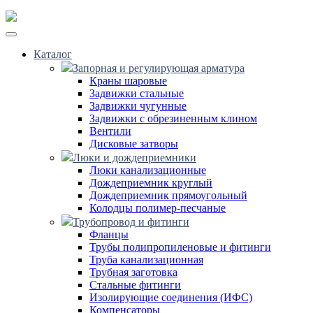
Каталог
Запорная и регулирующая арматура
Краны шаровые
Задвижки стальные
Задвижки чугунные
Задвижки с обрезиненным клином
Вентили
Дисковые затворы
Люки и дождеприемники
Люки канализационные
Дождеприемник круглый
Дождеприемник прямоугольный
Колодцы полимер-песчаные
Трубопровод и фитинги
Фланцы
Трубы полипропиленовые и фитинги
Труба канализационная
Трубная заготовка
Стальные фитинги
Изолирующие соединения (ИФС)
Компенсаторы