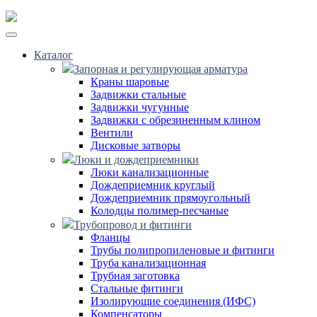
Каталог
Запорная и регулирующая арматура
Краны шаровые
Задвижки стальные
Задвижки чугунные
Задвижки с обрезиненным клином
Вентили
Дисковые затворы
Люки и дождеприемники
Люки канализационные
Дождеприемник круглый
Дождеприемник прямоугольный
Колодцы полимер-песчаные
Трубопровод и фитинги
Фланцы
Трубы полипропиленовые и фитинги
Труба канализационная
Трубная заготовка
Стальные фитинги
Изолирующие соединения (ИФС)
Компенсаторы