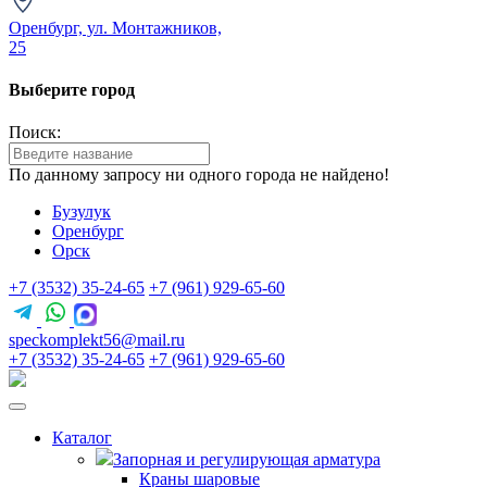
Оренбург, ул. Монтажников,
25
Выберите город
Поиск:
По данному запросу ни одного города не найдено!
Бузулук
Оренбург
Орск
+7 (3532) 35-24-65
+7 (961) 929-65-60
speckomplekt56@mail.ru
+7 (3532) 35-24-65
+7 (961) 929-65-60
Каталог
Запорная и регулирующая арматура
Краны шаровые