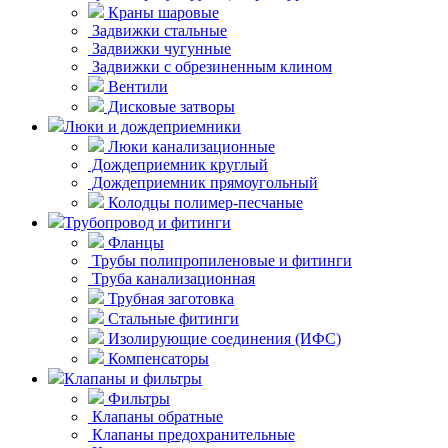
Краны шаровые
Задвижки стальные
Задвижки чугунные
Задвижки с обрезиненным клином
Вентили
Дисковые затворы
Люки и дождеприемники
Люки канализационные
Дождеприемник круглый
Дождеприемник прямоугольный
Колодцы полимер-песчаные
Трубопровод и фитинги
Фланцы
Трубы полипропиленовые и фитинги
Труба канализационная
Трубная заготовка
Стальные фитинги
Изолирующие соединения (ИФС)
Компенсаторы
Клапаны и фильтры
Фильтры
Клапаны обратные
Клапаны предохранительные