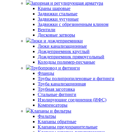
Запорная и регулирующая арматура
Краны шаровые
Задвижки стальные
Задвижки чугунные
Задвижки с обрезиненным клином
Вентили
Дисковые затворы
Люки и дождеприемники
Люки канализационные
Дождеприемник круглый
Дождеприемник прямоугольный
Колодцы полимер-песчаные
Трубопровод и фитинги
Фланцы
Трубы полипропиленовые и фитинги
Труба канализационная
Трубная заготовка
Стальные фитинги
Изолирующие соединения (ИФС)
Компенсаторы
Клапаны и фильтры
Фильтры
Клапаны обратные
Клапаны предохранительные